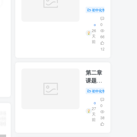
制取氧
气第三
初中化学
初中资源
#
课时
0
26
天
66
前
12
第二章
课题二
氧气
初中化学
初中资源
#
0
27
天
38
前
6