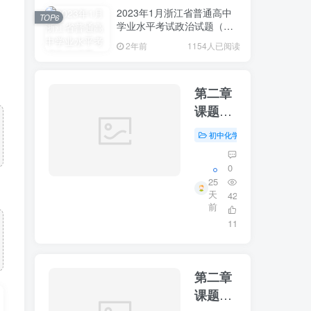
2023年1月浙江省普通高中
TOP6
学业水平考试政治试题（原
卷含答案）
2年前
1154人已阅读
第二章
课题三
制取氧
初中化学
初中资源
#
气第二
课时
0
25
天
42
前
11
第二章
课题三