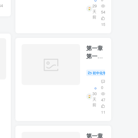
29
54
天
54
前
15
第一章
第一节
第二课
时
初中化学
初中资源
0
30
天
47
前
11
第一章