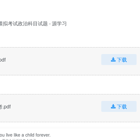
df
下载
pdf
下载
u live like a child forever.