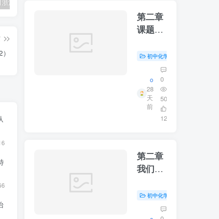
2025年1月浙江省首考政治试题(含试题含答案含评分细则含视频解析)
2024-2025学年新高考政治必修一网课中国特色社会主义（含教材含练习解析）
2025年1月浙江省普通高中学业水平考试政治试题（网传部分试题分析和参考答案）
第二章
课题一
篇
我们周
2）
围的空
初中化学
初中资源
#
气第二
课时
0
28
天
50
前
12
从
16
第二章
特
我们周
围的空
66
气第一
初中化学
初中资源
#
治
课时
0