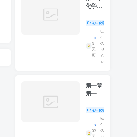
化学实
验和科
学探究
初中化学
初中资源
#
第一课
时
0
31
天
45
前
13
第一章
第一节
物质的
变化与
初中化学
初中资源
#
性质
0
32
天
44