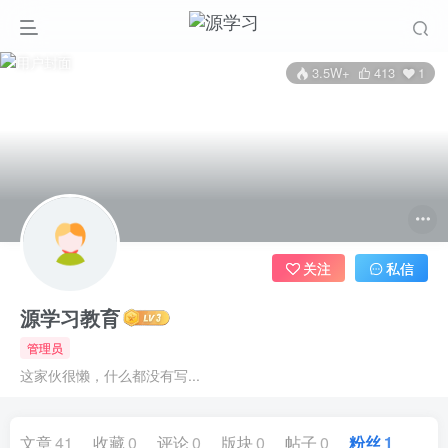
3.5W+
413
1
关注
私信
源学习教育
管理员
这家伙很懒，什么都没有写...
文章
41
收藏
0
评论
0
版块
0
帖子
0
粉丝
1