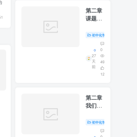
治
第二章
课题一
51
我们周
围的空
初中化学
初中资源
#
气第二
课时
0
27
天
49
前
12
第二章
我们周
围的空
气第一
初中化学
初中资源
#
课时
0