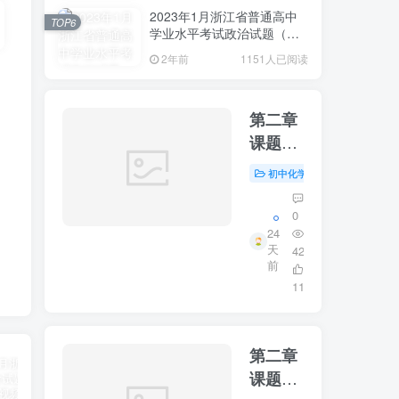
2023年1月浙江省普通高中
TOP6
学业水平考试政治试题（原
卷含答案）
2年前
1151人已阅读
第二章
课题三
制取氧
初中化学
初中资源
#
气第二
课时
0
24
天
42
前
11
第二章
课题三