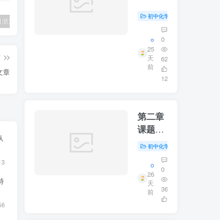
制取氧
气第三
初中化学
初中资源
#
2025年1月浙江省首考政治试题(含试题含答案含评分细则含视频解析)
2024-2025学年新高考政治必修一网课中国特色社会主义（含教材含练习解析）
2025年1月浙江省普通高中学业水平考试政治试题（网传部分试题分析和参考答案）
课时
0
25
篇
天
62
前
文章
12
第二章
课题二
从
氧气
初中化学
初中资源
#
13
0
26
特
天
36
前
6
56