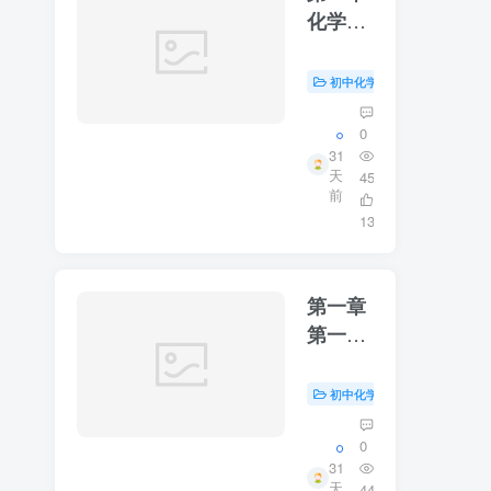
化学实
验和科
学探究
初中化学
初中资源
#
第一课
时
0
31
天
45
前
13
第一章
第一节
物质的
变化与
初中化学
初中资源
#
性质
0
31
天
44