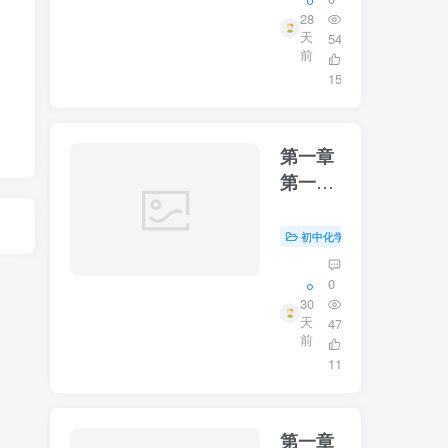
28
天
54
前
15
第一章
第一节
第二课
时
初中化学
初中资源
0
30
天
47
前
11
第一章